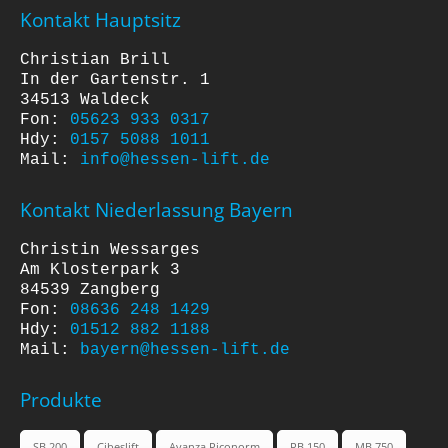
Kontakt Hauptsitz
Christian Brill

In der Gartenstr. 1

34513 Waldeck

Fon: 
05623 933 0317
Hdy: 
0157 5088 1011
Mail: 
info@hessen-lift.de
Kontakt Niederlassung Bayern
Christin Wessarges

Am Klosterpark 3

84539 Zangberg

Fon: 
08636 248 1429
Hdy: 
01512 882 1188
Mail: 
bayern@hessen-lift.de
Produkte
SB 200
Cibeslift
Avanza Piconorm
RB 150
MB 750